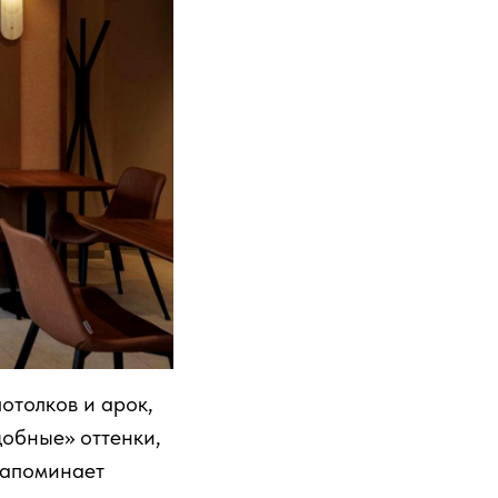
отолков и арок,
добные» оттенки,
напоминает