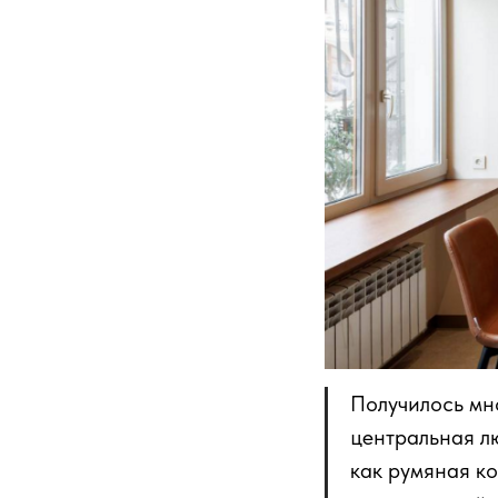
Получилось мно
центральная лю
как румяная к