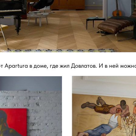
т Apartura в доме, где жил Довлатов. И в ней можн