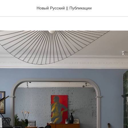
а в доме, где жил Довла
Новый Русский || Публикации