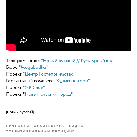
Телеграм-канал
"Новый русский // Культурный код"
Бюро
"Megabudka"
Проект
"Центр Гостеприимства"
Гостиничный комплекс
"Кудыкина гора"
Проект
"ЖК Ялав"
Проект "
Новый русский город"
[Новый русский]
ЛИЧНОСТИ
АРХИТЕКТУРА
ВИДЕО
ТЕРРИТОРИАЛЬНЫЙ БРЕНДИНГ