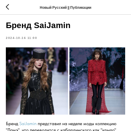
Новый Русский || Публикации
Бренд SaiJamin
2024-10-16 11:00
Бренд
SaiJamin
представил на неделе моды коллекцию
"Дамэ", что переводится с кабардинского как "крыло",