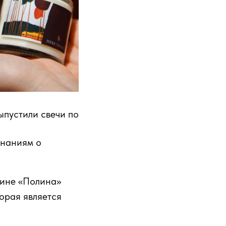
ыпустили свечи по
инаниям о
тине «Полина»
орая является