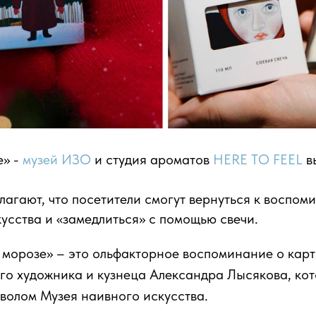
е» -
музей ИЗО
и студия ароматов
HERE TO FEEL
в
лагают, что посетители смогут вернуться к воспом
усства и «замедлиться» с помощью свечи.
а морозе» – это ольфакторное воспоминание о кар
го художника и кузнеца Александра Лысякова, кот
волом Музея наивного искусства.