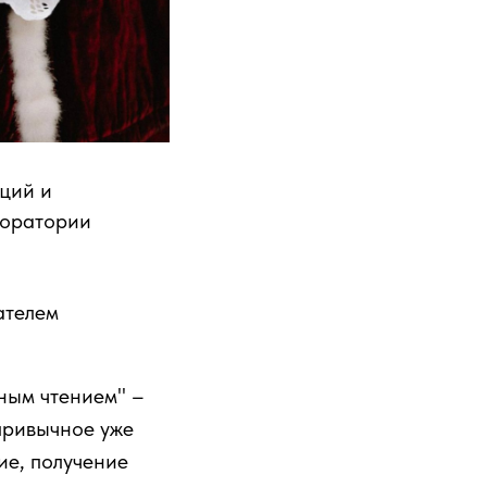
ций и
боратории
ателем
ным чтением" –
привычное уже
ие, получение