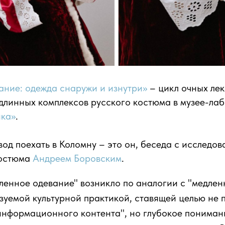
ание: одежда снаружи и изнутри»
– цикл очных лек
длинных комплексов русского костюма в музее-ла
ка»
.
вод поехать в Коломну – это он, беседа с исследов
костюма
Андреем Боровским
.
ленное одевание" возникло по аналогии с "медлен
зуемой культурной практикой, ставящей целью не 
информационного контента", но глубокое пониман